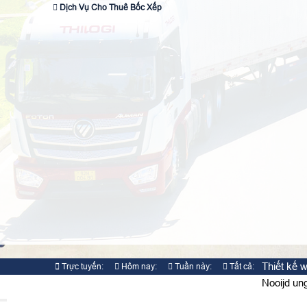
Dịch Vụ Cho Thuê Bốc Xếp
Thiết kế 
Trực tuyến:
Hôm nay:
Tuần này:
Tất cả:
5
958
9427
1095053
Nooijd un