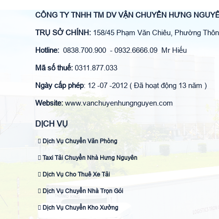
CÔNG TY TNHH TM DV VẬN CHUYỂN HƯNG NGUY
TRỤ SỞ CHÍNH:
158/45 Phạm Văn Chiêu, Phường Thông
Hotline:
0838.700.900 - 0932.6666.09 Mr Hiếu
Mã số thuế:
0311.877.033
Ngày cấp phép
: 12 -07 -2012 ( Đã hoạt động 13 năm )
Website:
www.vanchuyenhungnguyen.com
DỊCH VỤ
Dịch Vụ Chuyển Văn Phòng
Taxi Tải Chuyển Nhà Hưng Nguyên
Dịch Vụ Cho Thuê Xe Tải
Dịch Vụ Chuyển Nhà Trọn Gói
Dịch Vụ Chuyển Kho Xưởng