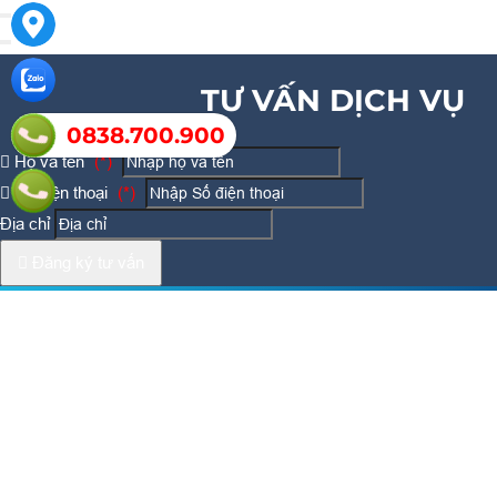
TƯ VẤN DỊCH VỤ
0838.700.900
Họ và tên
(*)
Số điện thoại
(*)
Địa chỉ
Đăng ký tư vấn
TƯ VẤN DỊCH VỤ
Họ và tên
(*)
Số điện thoại
(*)
Địa chỉ