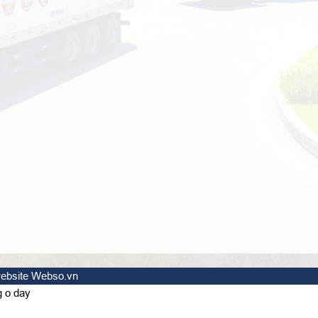
website Webso.vn
g o day