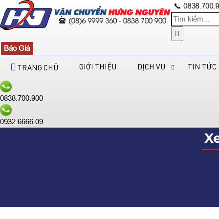
📞 0838.700.
Báo Giá
GIỚI THIỆU
DỊCH VỤ
TIN TỨC
TRANG CHỦ
0838.700.900
0932.6666.09
X