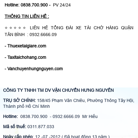
Hotline: 0838.700.900 -
PV 24/24
THÔNG TIN LIÊN HÊ :
⭐⭐⭐⭐⭐ LIÊN HÊ TỔNG ĐÀI
XE TẢI CHỞ HÀNG QUẬN
TÂN BÌNH
: 0932.6666.09
-
Thuexetaigiare.com
-
Taxitaichohang.com
-
Vanchuyenhungnguyen.com
CÔNG TY TNHH TM DV VẬN CHUYỂN HƯNG NGUYÊN
TRỤ SỞ CHÍNH:
158/45 Phạm Văn Chiêu, Phường Thông Tây Hội,
Thành phố Hồ Chí Minh
Hotline:
0838.700.900 - 0932.6666.09 Mr Hiếu
Mã số thuế:
0311.877.033
Ngày cấp phép
: 12 -07 -2012 ( Đã hoạt động 13 năm )