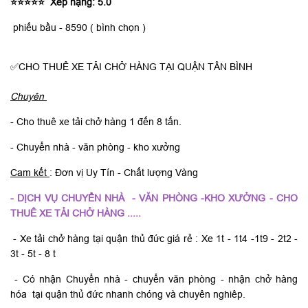
⭐⭐⭐⭐⭐ Xếp hạng: 5.0
phiếu bầu - 8590 ( bình chọn )
✅
CHO THUÊ XE TẢI CHỞ HÀNG TẠI QUẬN TÂN BÌNH
Chuyên
- Cho thuê xe tải chở hàng 1 đến 8 tấn.
- Chuyển nhà - văn phòng - kho xưởng
Cam kết
: Đơn vị Uy Tín - Chất lượng Vàng
- DỊCH VỤ CHUYỂN NHÀ - VĂN PHÒNG -KHO XƯỞNG - CHO
THUÊ XE TẢI CHỞ HÀNG .....
- Xe tải chở hàng tại quận thủ đức giá rẻ : Xe 1t - 1t4 -1t9 - 2t2 -
3t - 5t - 8 t
- Có nhận Chuyển nhà - chuyển văn phòng - nhận chở hàng
hóa tại quận thủ đức nhanh chóng và chuyên nghiêp.