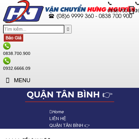
📞

0838.700.900
0
Báo Giá
0838.700.900
0932.6666.09
MENU
QUẬN TÂN BÌNH 👉
Home
LIÊN HỆ
QUẬN TÂN BÌNH 👉