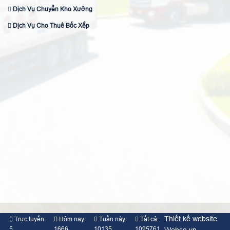
Dịch Vụ Chuyển Kho Xưởng
Dịch Vụ Cho Thuê Bốc Xếp
Thiết kế website
Trực tuyến:
Hôm nay:
Tuần này:
Tất cả:
5
1666
10135
1095761