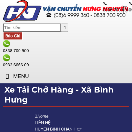
📞

0838.700.900
0
Báo Giá
0838.700.900
0932.6666.09
MENU
Xe Tải Chở Hàng - Xã Bình
Hưng
Home
LIÊN HỆ
HUYỆN BÌNH CHÁNH 👉