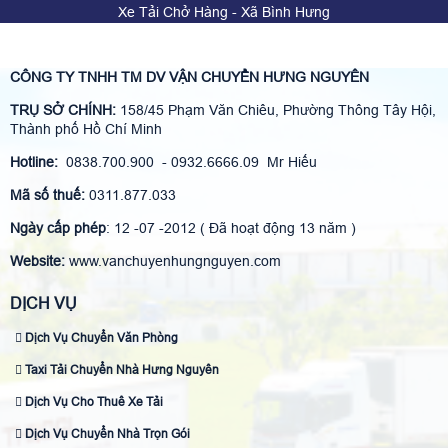
Xe Tải Chở Hàng - Xã Bình Hưng
CÔNG TY TNHH TM DV VẬN CHUYỂN HƯNG NGUYÊN
TRỤ SỞ CHÍNH:
158/45 Phạm Văn Chiêu, Phường Thông Tây Hội,
Thành phố Hồ Chí Minh
Hotline:
0838.700.900 - 0932.6666.09 Mr Hiếu
Mã số thuế:
0311.877.033
Ngày cấp phép
: 12 -07 -2012 ( Đã hoạt động 13 năm )
Website:
www.vanchuyenhungnguyen.com
DỊCH VỤ
Dịch Vụ Chuyển Văn Phòng
Taxi Tải Chuyển Nhà Hưng Nguyên
Dịch Vụ Cho Thuê Xe Tải
Dịch Vụ Chuyển Nhà Trọn Gói