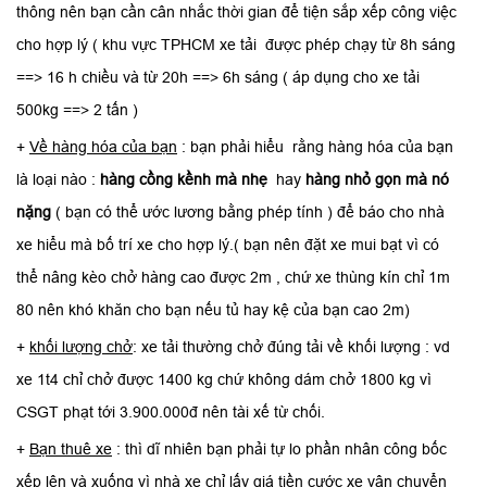
thông nên bạn cần cân nhắc thời gian để tiện sắp xếp công việc
cho hợp lý ( khu vực TPHCM xe tải được phép chạy từ 8h sáng
==> 16 h chiều và từ 20h ==> 6h sáng ( áp dụng cho xe tải
500kg ==> 2 tấn )
+
Về hàng hóa của bạn
: bạn phải hiểu rằng hàng hóa của bạn
là loại nào :
hàng cồng kềnh mà nhẹ
hay
hàng nhỏ gọn mà nó
nặng
( bạn có thể ước lương bằng phép tính ) để báo cho nhà
xe hiểu mà bố trí xe cho hợp lý.( bạn nên đặt xe mui bạt vì có
thể nâng kèo chở hàng cao được 2m , chứ xe thùng kín chỉ 1m
80 nên khó khăn cho bạn nếu tủ hay kệ của bạn cao 2m)
+
khối lượng chở
: xe tải thường chở đúng tải về khối lượng : vd
xe 1t4 chỉ chở được 1400 kg chứ không dám chở 1800 kg vì
CSGT phạt tới 3.900.000đ nên tài xế từ chối.
+
Bạn thuê xe
: thì dĩ nhiên bạn phải tự lo phần nhân công bốc
xếp lên và xuống vì nhà xe chỉ lấy giá tiền cước xe vận chuyển