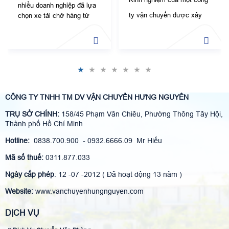
nhiều doanh nghiệp đã lựa
ty vận chuyển được xây
chọn xe tải chở hàng từ
những đơn vị vận chuyển.
dựng từ những trường
Song, dù mang lại lợi ích
hợp khách hàng khác
nhưng việc thuê xe cũng
mang lại không ít rủi ro.
nhau. Kinh nghiệm từ việc
tháo dỡ, đóng gói, lắp ráp
đồ đạc (chuyển đồ từ tầng
CÔNG TY TNHH TM DV VẬN CHUYỂN HƯNG NGUYÊN
cao xuống mặt đất và
TRỤ SỞ CHÍNH:
158/45 Phạm Văn Chiêu, Phường Thông Tây Hội,
ngược lại, bưng bê qua
Thành phố Hồ Chí Minh
những góc khuất của cầu
Hotline:
0838.700.900 - 0932.6666.09 Mr Hiếu
thang…)
Mã số thuế:
0311.877.033
Ngày cấp phép
: 12 -07 -2012 ( Đã hoạt động 13 năm )
Website:
www.vanchuyenhungnguyen.com
DỊCH VỤ