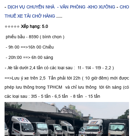
-
DỊCH VỤ CHUYỂN NHÀ
- VĂN PHÒNG -KHO XƯỞNG
-
CHO
THUÊ XE TẢI CHỞ HÀNG
.....
⭐⭐⭐⭐⭐
Xếp hạng: 5.0
phiếu bầu - 8590 ( bình chọn )
- 9h 00 ==>16h 00 Chiều
- 20h:00 ==> 6h 00 sáng
- X
e tải dưới 2,4 tấn có các loại sau : 1t - 1t4 - 1t9 - 2,2 )
==>Lưu ý xe trên 2,5 Tấn phải tới 22h ( 10 giờ đêm) mới được
phép lưu thông trong TPHCM và chỉ lưu thông tới 6h sáng (có
các loại sau : 3t5 - 5 tấn - 6,5 tấn - 8 tấn - 15 tấn