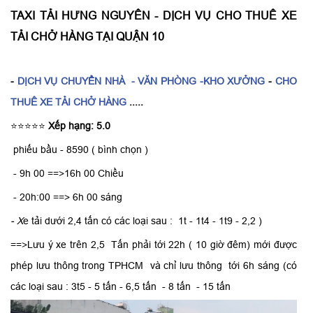
TAXI TẢI HƯNG NGUYÊN - DỊCH VỤ CHO THUÊ XE
TẢI CHỞ HÀNG TẠI QUẬN 10
-
DỊCH VỤ CHUYỂN NHÀ
- VĂN PHÒNG -KHO XƯỞNG
-
CHO
THUÊ XE TẢI CHỞ HÀNG
.....
⭐⭐⭐⭐⭐
Xếp hạng: 5.0
phiếu bầu - 8590 ( bình chọn )
- 9h 00 ==>16h 00 Chiều
- 20h:00 ==> 6h 00 sáng
- X
e tải dưới 2,4 tấn có các loại sau : 1t - 1t4 - 1t9 - 2,2 )
==>Lưu ý xe trên 2,5 Tấn phải tới 22h ( 10 giờ đêm) mới được
phép lưu thông trong TPHCM và chỉ lưu thông tới 6h sáng (có
các loại sau : 3t5 - 5 tấn - 6,5 tấn - 8 tấn - 15 tấn