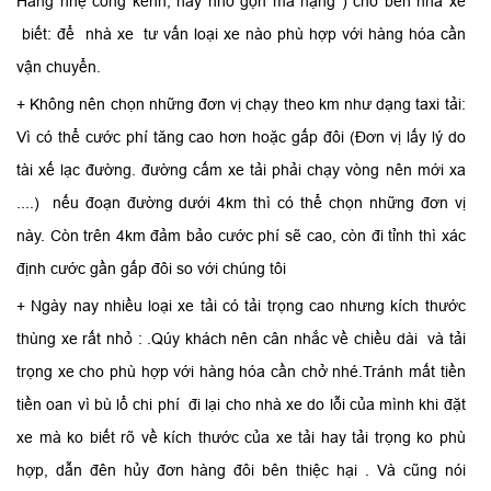
Hàng nhẹ cồng kềnh, hay nhỏ gọn mà nặng ) cho bên nhà xe
biết: để nhà xe tư vấn loại xe nào phù hợp với hàng hóa cần
vận chuyển.
+ Không nên chọn những đơn vị chạy theo km như dạng taxi tải:
Vì có thể cước phí tăng cao hơn hoặc gấp đôi (Đơn vị lấy lý do
tài xế lạc đường. đường cấm xe tải phải chạy vòng nên mới xa
....) nếu đoạn đường dưới 4km thì có thể chọn những đơn vị
này. Còn trên 4km đảm bảo cước phí sẽ cao, còn đi tỉnh thì xác
định cước gần gấp đôi so với chúng tôi
+ Ngày nay nhiều loại xe tải có tải trọng cao nhưng kích thước
thùng xe rất nhỏ : .Qúy khách nên cân nhắc về chiều dài và tải
trọng xe cho phù hợp với hàng hóa cần chở nhé.Tránh mất tiền
tiền oan vì bù lổ chi phí đi lại cho nhà xe do lỗi của mình khi đặt
xe mà ko biết rõ về kích thước của xe tải hay tải trọng ko phù
hợp, dẫn đên hủy đơn hàng đôi bên thiệc hại . Và cũng nói