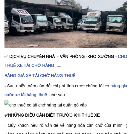
✅
DỊCH VỤ CHUYỂN NHÀ - VĂN PHÒNG -KHO XƯỞNG -
CHO
THUÊ XE TẢI CHỞ HÀNG
.....
BẢNG GIÁ XE TẢI CHỞ HÀNG THUÊ
- Sau nhiều năm cân đối chi phí tính cước chúng tôi có
bảng giá
cước xe tải hàng thuê
như sau :
✅NHỮNG ĐIỀU CẦN BIẾT TRƯỚC KHI THUÊ XE
- Qúy khách nêu rõ vấn đề về hàng hóa cần chở của mình :(