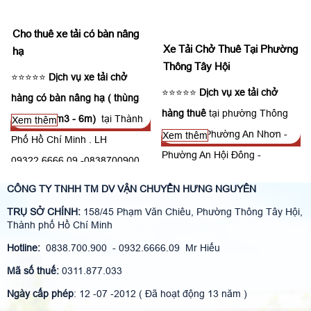
Cho thuê xe tải có bàn nâng
Xe Tải Chở Thuê Tại Phường
hạ
Thông Tây Hội
⭐⭐⭐⭐⭐
Dịch vụ xe tải chở
⭐⭐⭐⭐⭐
Dịch vụ xe tải chở
hàng có bàn nâng hạ ( thùng
hàng thuê
tại phường Thông
dài 3m - 4m3 - 6m)
tại Thành
Xem thêm
Tây Hội - Phường An Nhơn -
Xem thêm
Phố Hồ Chí Minh . LH
Phường An Hội Đông -
09322,6666,09 -0838700900.
Phường An Hội Tây . LH
Có nhận chở hàng đi liên tỉnh,
CÔNG TY TNHH TM DV VẬN CHUYỂN HƯNG NGUYÊN
09322,6666,09 -0838700900.
đặc biệt có xe tải chở hàng 6m
TRỤ SỞ CHÍNH:
158/45 Phạm Văn Chiêu, Phường Thông Tây Hội,
Có nhận chở hàng đi liên tỉnh,
chạy được trong nội thành ban
Thành phố Hồ Chí Minh
đặc biệt có xe tải chở hàng 6m
ngày.
Hotline:
0838.700.900 - 0932.6666.09 Mr Hiếu
chạy được trong nội thành ban
Mã số thuế:
0311.877.033
ngày.
Ngày cấp phép
: 12 -07 -2012 ( Đã hoạt động 13 năm )