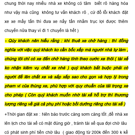
chung thời nay nhiều nhà xe không có tâm biết rõ hàng hóa
như vậy mà cũng không tư vấn khách rõ , cứ đổ lỗi khách đặt
xe xe mấy tấn thì đưa xe nấy tấn nhằm trục lợi được thêm
chuyến nữa thay vì đi 1 chuyến là hết )
- Qúy khách nên hiểu rằng : khi thuê xe chở hàng : thì đồng
nghĩa với việc quý khách ko cần bốc xếp mà người nhà tự làm ,
chúng tôi chỉ có xe đến chở hàng tính theo cước xe thôi ( tài xế
ko nhận kiêm vụ chất xe nhé ) quý khách bắt buộc phải có
người để lên chất xe và sắp xếp sao cho gọn và hợp lý trong
pham vi của thùng xe, phù hợp với quy chuẩn của tải trọng xe
cho phép ( Còn quý khách muốn nhờ tài xế hỗ trợ thì thương
lượng riêng về giá cả phụ phí hoặc bồi dưỡng riêng cho tài xế )
+Thời gian đặt xe : Nên báo trước càng sơm càng tốt ,để nhà xe
lên lịch cho tài xế có mặt đúng giờ , tránh tài xế qua đợi chờ lâu
có phát sinh phí tiền chờ lâu ( giao động từ 200k đến 300 k kể