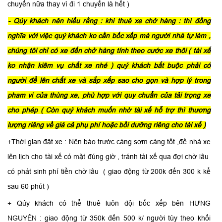
chuyến nữa thay vì đi 1 chuyến là hết )
- Qúy khách nên hiểu rằng : khi thuê xe chở hàng : thì đồng
nghĩa với việc quý khách ko cần bốc xếp mà người nhà tự làm ,
chúng tôi chỉ có xe đến chở hàng tính theo cước xe thôi ( tài xế
ko nhận kiêm vụ chất xe nhé ) quý khách bắt buộc phải có
người để lên chất xe và sắp xếp sao cho gọn và hợp lý trong
pham vi của thùng xe, phù hợp với quy chuẩn của tải trọng xe
cho phép ( Còn quý khách muốn nhờ tài xế hỗ trợ thì thương
lượng riêng về giá cả phụ phí hoặc bồi dưỡng riêng cho tài xế )
+Thời gian đặt xe : Nên báo trước càng sơm càng tốt ,để nhà xe
lên lịch cho tài xế có mặt đúng giờ , tránh tài xế qua đợi chờ lâu
có phát sinh phí tiền chờ lâu ( giao động từ 200k đến 300 k kể
sau 60 phút )
+ Qúy khách có thể thuê luôn đội bốc xếp bên HƯNG
NGUYÊN : giao động từ 350k đến 500 k/ người tùy theo khối