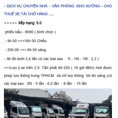
-
DỊCH VỤ CHUYỂN NHÀ
- VĂN PHÒNG -KHO XƯỞNG
-
CHO
THUÊ XE TẢI CHỞ HÀNG
.....
⭐⭐⭐⭐⭐
Xếp hạng: 5.0
phiếu bầu - 8590 ( bình chọn )
- 9h 00 ==>16h 00 Chiều
- 20h:00 ==> 6h 00 sáng
- X
e tải dưới 2,4 tấn có các loại sau : 1t - 1t4 - 1t9 - 2,2 )
==>Lưu ý xe trên 2,5 Tấn phải tới 22h ( 10 giờ đêm) mới được
phép lưu thông trong TPHCM và chỉ lưu thông tới 6h sáng (có
các loại sau : 3t5 - 5 tấn - 6,5 tấn - 8 tấn - 15 tấn