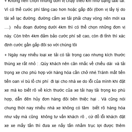
+ Không nên chọn những đơn vị chạy theo km như dạng taxi tải:
Vì có thể cước phí tăng cao hơn hoặc gấp đôi (Đơn vị lấy lý do
tài xế lạc đường. đường cấm xe tải phải chạy vòng nên mới xa
....) nếu đoạn đường dưới 4km thì có thể chọn những đơn vị
này. Còn trên 4km đảm bảo cước phí sẽ cao, còn đi tỉnh thì xác
định cước gần gấp đôi so với chúng tôi
+ Ngày nay nhiều loại xe tải có tải trọng cao nhưng kích thước
thùng xe rất nhỏ : .Qúy khách nên cân nhắc về chiều dài và tải
trọng xe cho phù hợp với hàng hóa cần chở nhé.Tránh mất tiền
tiền oan vì bù lổ chi phí đi lại cho nhà xe do lỗi của mình khi đặt
xe mà ko biết rõ về kích thước của xe tải hay tải trọng ko phù
hợp, dẫn đên hủy đơn hàng đôi bên thiệc hại . Và cũng nói
chung thời nay nhiều nhà xe không có tâm biết rõ hàng hóa
như vậy mà cũng không tư vấn khách rõ , cứ đổ lỗi khách đặt
xe xe mấy tấn thì đưa xe nấy tấn nhằm trục lợi được thêm