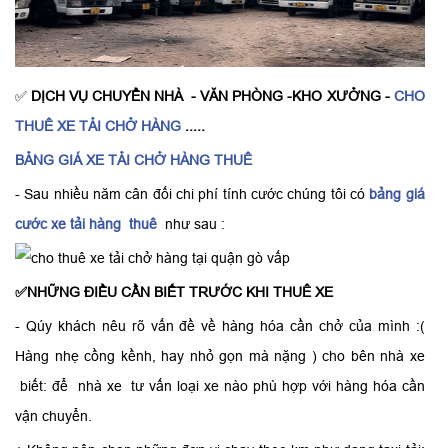
✅
DỊCH VỤ CHUYỂN NHÀ - VĂN PHÒNG -KHO XƯỞNG -
CHO
THUÊ XE TẢI CHỞ HÀNG
.....
BẢNG GIÁ XE TẢI CHỞ HÀNG THUÊ
- Sau nhiều năm cân đối chi phí tính cước chúng tôi có
bảng giá
cước xe tải hàng thuê
như sau :
✅NHỮNG ĐIỀU CẦN BIẾT TRƯỚC KHI THUÊ XE
- Qúy khách nêu rõ vấn đề về hàng hóa cần chở của mình :(
Hàng nhẹ cồng kềnh, hay nhỏ gọn mà nặng ) cho bên nhà xe
biết: để nhà xe tư vấn loại xe nào phù hợp với hàng hóa cần
vận chuyển.