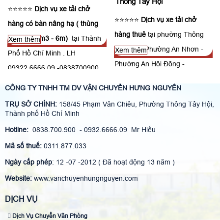
Thông Tây Hội
⭐⭐⭐⭐⭐
Dịch vụ xe tải chở
⭐⭐⭐⭐⭐
Dịch vụ xe tải chở
hàng có bàn nâng hạ ( thùng
hàng thuê
tại phường Thông
dài 3m - 4m3 - 6m)
tại Thành
Xem thêm
Tây Hội - Phường An Nhơn -
Xem thêm
Phố Hồ Chí Minh . LH
Phường An Hội Đông -
09322,6666,09 -0838700900.
Phường An Hội Tây . LH
Có nhận chở hàng đi liên tỉnh,
CÔNG TY TNHH TM DV VẬN CHUYỂN HƯNG NGUYÊN
09322,6666,09 -0838700900.
đặc biệt có xe tải chở hàng 6m
TRỤ SỞ CHÍNH:
158/45 Phạm Văn Chiêu, Phường Thông Tây Hội,
Có nhận chở hàng đi liên tỉnh,
chạy được trong nội thành ban
Thành phố Hồ Chí Minh
đặc biệt có xe tải chở hàng 6m
ngày.
Hotline:
0838.700.900 - 0932.6666.09 Mr Hiếu
chạy được trong nội thành ban
Mã số thuế:
0311.877.033
ngày.
Ngày cấp phép
: 12 -07 -2012 ( Đã hoạt động 13 năm )
Website:
www.vanchuyenhungnguyen.com
DỊCH VỤ
Dịch Vụ Chuyển Văn Phòng