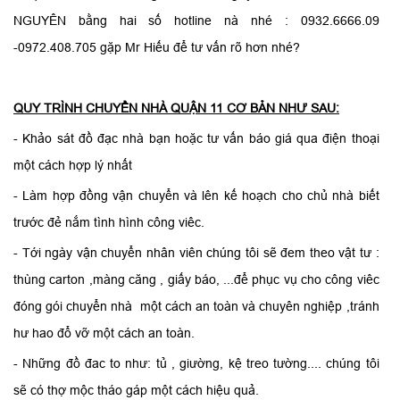
NGUYÊN bằng hai số hotline nà nhé : 0932.6666.09
-0972.408.705 gặp Mr Hiếu để tư vấn rõ hơn nhé?
QUY TRÌNH CHUYỂN NHÀ QUẬN 11 CƠ BẢN NHƯ SAU:
- Khảo sát đồ đạc nhà bạn hoặc tư vấn báo giá qua điện thoại
một cách hợp lý nhất
- Làm hợp đồng vận chuyển và lên kế hoạch cho chủ nhà biết
trước đẻ nắm tình hình công viêc.
- Tới ngày vận chuyển nhân viên chúng tôi sẽ đem theo vật tư :
thùng carton ,màng căng , giấy báo, ...để phục vụ cho công viêc
đóng gói chuyển nhà một cách an toàn và chuyên nghiệp ,tránh
hư hao đổ vỡ một cách an toàn.
- Những đồ đac to như: tủ , giường, kệ treo tường.... chúng tôi
sẽ có thợ mộc tháo gáp một cách hiệu quả.