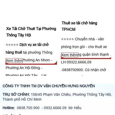
Thuê xe tải chở hàng
Xe Tải Chở Thuê Tại Phường
TPHCM
Thông Tây Hội
⭐⭐⭐⭐⭐ Chuyển nhà - văn
⭐⭐⭐⭐⭐
Dịch vụ xe tải chở
phòng trọn gói - cho thuê xe
hàng thuê
tại phường Thông
tải chở hàng quận bình thạnh .
Xem thêm
Tây Hội - Phường An Nhơn -
Xem thêm
LH 09322,6666,09
Phường An Hội Đông -
-0838700900. Có nhận chở
Phường An Hội Tây . LH
hàng đi liên tỉnh, đặc biệt có
09322,6666,09 -0838700900.
xe tải chở hàng 6m chạy được
CÔNG TY TNHH TM DV VẬN CHUYỂN HƯNG NGUYÊN
Có nhận chở hàng đi liên tỉnh,
trong nội thành ban ngày
TRỤ SỞ CHÍNH:
158/45 Phạm Văn Chiêu, Phường Thông Tây Hội,
đặc biệt có xe tải chở hàng 6m
Thành phố Hồ Chí Minh
chạy được trong nội thành ban
Hotline:
0838.700.900 - 0932.6666.09 Mr Hiếu
ngày.