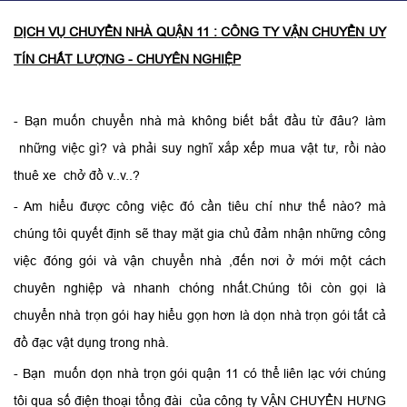
DỊCH VỤ CHUYỂN NHÀ QUẬN 11 : CÔNG TY VẬN CHUYỂN UY
TÍN CHẤT LƯỢNG - CHUYÊN NGHIỆP
- Bạn muốn chuyển nhà mà không biết bắt đầu từ đâu? làm
những việc gì? và phải suy nghĩ xắp xếp mua vật tư, rồi nào
thuê xe chở đồ v..v..?
- Am hiểu được công việc đó cần tiêu chí như thế nào? mà
chúng tôi quyết định sẽ thay mặt gia chủ đảm nhận những công
việc đóng gói và vận chuyển nhà ,đến nơi ở mới một cách
chuyên nghiệp và nhanh chóng nhất.Chúng tôi còn gọi là
chuyển nhà trọn gói hay hiểu gọn hơn là dọn nhà trọn gói tất cả
đồ đạc vật dụng trong nhà.
- Bạn muốn dọn nhà trọn gói quận 11 có thể liên lạc với chúng
tôi qua số điện thoại tổng đài của công ty VẬN CHUYỂN HƯNG